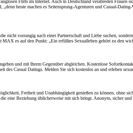
anglosen Flirts im Internet. Auch in Deutschland verabreden Frauen s
, „denn heute machen es Seitensprung-Agenturen und Casual-Dating-Web
icht vorrangig nach einer Partnerschaft und Liebe suchen, sondern na
 MAX es auf den Punkt: „Ein erfülltes Sexualleben gehört zu den wicht
geben und mit Ihrem Gegenüber abgleichen. Kostenlose Sofortkontakte
it des Casual Datings. Melden Sie sich kostenlos an und erleben sexu
öglichkeit, Freiheit und Unabhängigkeit genießen zu können, ohne sic
 die eine Beziehung üblicherweise mit sich bringt. Anonym, sicher und