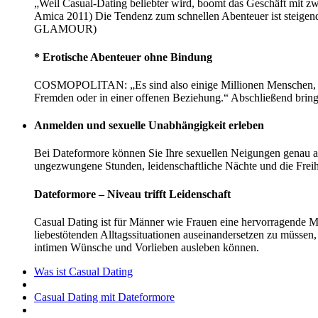
„Weil Casual-Dating beliebter wird, boomt das Geschäft mit zw
Amica 2011) Die Tendenz zum schnellen Abenteuer ist steigend
GLAMOUR)
* Erotische Abenteuer ohne Bindung
COSMOPOLITAN: „Es sind also einige Millionen Menschen, die n
Fremden oder in einer offenen Beziehung.“ Abschließend bringt
Anmelden und sexuelle Unabhängigkeit erleben
Bei Dateformore können Sie Ihre sexuellen Neigungen genau an
ungezwungene Stunden, leidenschaftliche Nächte und die Freihe
Dateformore – Niveau trifft Leidenschaft
Casual Dating ist für Männer wie Frauen eine hervorragende M
liebestötenden Alltagssituationen auseinandersetzen zu müssen,
intimen Wünsche und Vorlieben ausleben können.
Was ist Casual Dating
Casual Dating mit Dateformore